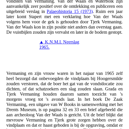
vondsten van Vermaning. Van der Waals en Waterbolk zijn
aanvankelijk zeer positief over de ontdekking en publiceren een
uitgebreid verslag in
Palaeohistoria 15 (1973)
. Ruim een jaar
later komt Stapert met een verklaring hoe Van der Waals
volgens hem voor de gek is gehouden door Tjerk Vermaning.
Van der Waals kon in zijn positie niet anders dan overstag gaan.
De vuistbijlen zouden zijn vervalst en later in de bodem gestopt.
▲ K.N.M.I. Neerslag
1965.
Vermaning en zijn vrouw waren in het najaar van 1965 zelf
heel bezorgd dat onbevoegden de vindplaats bij Hoogersmilde
zouden verstoren, dat de boer het gat van de vondstlocatie zou
dichten, of dat schatzoekers een slag zouden slaan. Grada en
Tjerk Vermaning houden daarom samen toezicht van 's
morgens vroeg tot 's avonds laat. In het boek De Zaak
Vermaning, een uitgave van W Books in samenwerking met het
Drents Museum, is op pagina 32 en 33 een brief afgebeeld die
aan archeoloog Van der Waals is gericht. Uit de brief blijkt dat
mevrouw Vermaning en Tjerk grote zorgen hebben over de
vindplaats en dat er haast geboden is bij de opgraving, omdat er