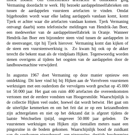
Vermaning doordacht te werk. Hij bezoekt aardappelmeelfabrieken om
tussen de aardappelen vuursteen artefacten te vinden. Omdat
bijgehouden wordt waar elke lading aardappels vandaan komt, komt
Tjerk er achter waar die artefacten vandaan komen. Tjerk Vermaning
ontvangt daarbij soms telefonische meldingen van Hendrik-Jan Boer,
een medewerker van de aardappelmeelfabriek in Oranje. Wanneer
Hendrik-Jan Boer een bijzondere steen vind tussen de aardappelen in
de steenvanger, tipt hij Tjerk hierover. Vermaning komt dan kijken of
de steen een vuursteenwerktuig is. Zo kwam hij ook op de akker
terecht die bekent staat als de vindplaats Hijken. Tegenwoordig worden
stenen overigens al tijdens het oogsten van de aardappelen door de
landbouwmachine verwijderd.
In augustus 1967 doet Vermaning op deze manier opnieuw een
ontdekking. Dit keer vind hij bij Hijken aan de Vorrelveen vuurstenen
werktuigen met een ouderdom die vervolgens wordt geschat op 45.000
tot 50.000 jaar. Het gaat om ruim 400 artefacten die overeenkomsten
vertonen met de eerdere vondsten van Hoogersmilde. Waarschijnlijk is
de collectie Hijken veel ouder, hoewel dat wordt betwist. Het gaat om
de uiterlijke kenmerken en om het feit dat ze op een keizandbodem
zijn achtergelaten en niet op het dekzand dat is afgezet tijdens de
laatste Weichselien ijstijd, ongeveer 50.000 jaar geleden. De
vuurstenen werktuigen van Hijken zijn tientallen meters naast een
pingoruïne in de bodem gekomen. Waarschijnlijk bood de zuidkant
van de verdwenen pingoheuvel, een pingoruïne, destijds bescherming