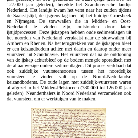
127.000 jaar geleden), bereikte het Scandinavische landijs
Nederland. Het landijs kwam het verst naar het zuiden tijdens
de Saale-ijstijd, de ijsgrens lag toen bij het huidige Groesbeek
en Nijmegen. De stuwwallen die in Midden- en Oost-
Nederland te vinden zijn, ontstonden door latere
ijstijdprocessen. Deze ijskappen hebben oude sedimentlagen uit
het noorden van Nederland verplaatst naar de stuwwallen bij
Arnhem en Rhenen. Na het terugtrekken van de ijskappen bleef
er een keizandbodem achter, met daarin en daarop onder meer
vuursteen uit Scandinavië. Het vuursteen dat na de ontdooiing
van de ijskap achterbleef op de bodem mengde sporadisch met
de al aanwezige oudere sedimentlagen. Dit proces verklaart dat
ook zuidelijke vuursteensoorten tussen het noordelijke
vuursteen te vinden valt op de Noord-Nederlandse
keizandbodems. De oude lagen met zuidelijk-vuursteen waren
al afgezet in het Midden-Pleistoceen (780.000 tot 126.000 jaar
geleden). Neanderthalers in Noord-Nederland verzamelden ook
dat vuursteen om er werktuigen van te maken.