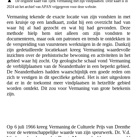
▲
De originele kaart van Tjerk Vermaning met zijn vindplaatsen. Deze kaart is in
2024 uit het archief van APAN vrijgegeven voor deze website.
Vermaning tekende de exacte locatie van zijn vondsten in met
een kruisje op een landkaart, zodat hij een overzicht had van
waar hij al had gezocht en wat hij had gevonden. Deze
methode hielp hem niet alleen om zijn vondsten te
documenteren, maar ook om patronen en trends te ontdekken in
de verspreiding van vuurstenen werktuigen in de regio. Dankzij
zijn gedetailleerde locatiekaart kreeg Vermaning waardevolle
inzichten over de prehistorische bewoning en activiteiten in het
gebied waar hij zocht. Op geologische schaal vond Vermaning
de verblijfplaatsen van de Neanderthaler in een beperkt gebied.
De Neanderthalers hadden waarschijnlijk een goede reden om
zich te vestigen in dit specifieke gebied. Het is niet uitgesloten
dat er in de toekomst meer vindplaatsen in hetzelfde gebied
worden ontdekt. Dit zou voor Vermaning van grote betekenis
zijn.
Op 6 juli 1966 kreeg Vermaning de Culturele Prijs van Drenthe
voor de wetenschappelijke waarde van zijn speurwerk. Dr. V.d.