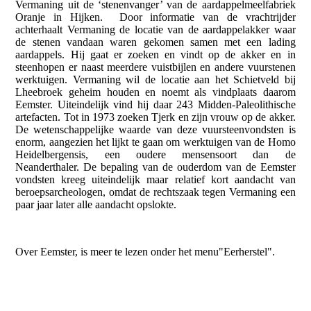
Vermaning uit de ‘stenenvanger’ van de aardappelmeelfabriek
Oranje in Hijken. Door informatie van de vrachtrijder
achterhaalt Vermaning de locatie van de aardappelakker waar
de stenen vandaan waren gekomen samen met een lading
aardappels. Hij gaat er zoeken en vindt op de akker en in
steenhopen er naast meerdere vuistbijlen en andere vuurstenen
werktuigen. Vermaning wil de locatie aan het Schietveld bij
Lheebroek geheim houden en noemt als vindplaats daarom
Eemster. Uiteindelijk vind hij daar 243 Midden-Paleolithische
artefacten. Tot in 1973 zoeken Tjerk en zijn vrouw op de akker.
De wetenschappelijke waarde van deze vuursteenvondsten is
enorm, aangezien het lijkt te gaan om werktuigen van de Homo
Heidelbergensis, een oudere mensensoort dan de
Neanderthaler. De bepaling van de ouderdom van de Eemster
vondsten kreeg uiteindelijk maar relatief kort aandacht van
beroepsarcheologen, omdat de rechtszaak tegen Vermaning een
paar jaar later alle aandacht opslokte.
Over Eemster, is meer te lezen onder het menu"Eerherstel".