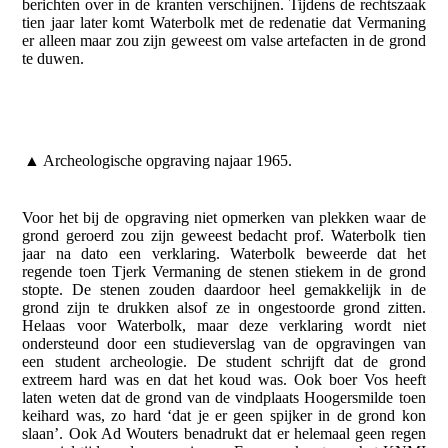
berichten over in de kranten verschijnen. Tijdens de rechtszaak
tien jaar later komt Waterbolk met de redenatie dat Vermaning
er alleen maar zou zijn geweest om valse artefacten in de grond
te duwen.
▲ Archeologische opgraving najaar 1965.
Voor het bij de opgraving niet opmerken van plekken waar de
grond geroerd zou zijn geweest bedacht prof. Waterbolk tien
jaar na dato een verklaring. Waterbolk beweerde dat het
regende toen Tjerk Vermaning de stenen stiekem in de grond
stopte. De stenen zouden daardoor heel gemakkelijk in de
grond zijn te drukken alsof ze in ongestoorde grond zitten.
Helaas voor Waterbolk, maar deze verklaring wordt niet
ondersteund door een studieverslag van de opgravingen van
een student archeologie. De student schrijft dat de grond
extreem hard was en dat het koud was. Ook boer Vos heeft
laten weten dat de grond van de vindplaats Hoogersmilde toen
keihard was, zo hard ‘dat je er geen spijker in de grond kon
slaan’. Ook Ad Wouters benadrukt dat er helemaal geen regen