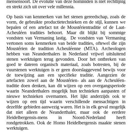
mensensoort. De evolutie van deze hominiden is niet rechtlijnig
en strekt zich uit over vele millennia.
Op basis van kenmerken van het stenen gereedschap, zoals de
vorm, de gebruikte productietechnieken en de stijl, kunnen we
bepalen of een artefact tot de Moustérientraditie of de Laat-
Acheuléen tradities behoort. Maar dit blijkt bij sommige
vondsten van Vermaning lastig. De vondsten van Vermaning
vertonen soms kenmerken van beide tradities, oftewel die zijn
Moustérien de tradition Acheuléenne (MTA). Archeologen
hebben van Neanderthalers in Nederland vrijwel uitsluitend
stenen werktuigen terug gevonden. Door het ontbreken van
goed te dateren organisch materiaal, zoals botresten, bij de
vuurstenen werktuigen is er geen doorslaggevend bewijs voor
de toewijzing aan een specifieke traditie. Aangezien de
artefacten zowel aan de Moustérien- als aan de Acheuléen-
traditie doen denken, kan dit wijzen op een overgangsperiode
waarin Neanderthalers mogelijk hun technieken aanpasten of
nieuwe technieken overnamen. Het lijkt anderzijds ook te
wijzen op een tijd waarin verschillende mensachtigen in
dezelfde gebieden aanwezig waren. Het is in elk geval mogelijk
dat niet alleen de Neanderthaler, maar ook de eerdere
Heidelbergensis-mens in Noord-Nederland heeft
rondgetrokken. Ook de Homo Heidelbergensis maakte stenen
werktuigen.