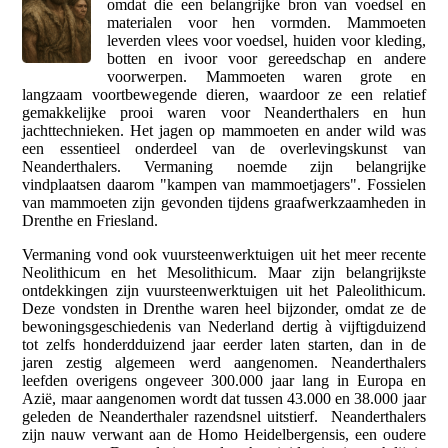
omdat die een belangrijke bron van voedsel en
materialen voor hen vormden. Mammoeten
leverden vlees voor voedsel, huiden voor kleding,
botten en ivoor voor gereedschap en andere
voorwerpen. Mammoeten waren grote en
langzaam voortbewegende dieren, waardoor ze een relatief
gemakkelijke prooi waren voor Neanderthalers en hun
jachttechnieken. Het jagen op mammoeten en ander wild was
een essentieel onderdeel van de overlevingskunst van
Neanderthalers. Vermaning noemde zijn belangrijke
vindplaatsen daarom "kampen van mammoetjagers". Fossielen
van mammoeten zijn gevonden tijdens graafwerkzaamheden in
Drenthe en Friesland.
Vermaning vond ook vuursteenwerktuigen uit het meer recente
Neolithicum en het Mesolithicum. Maar zijn belangrijkste
ontdekkingen zijn vuursteenwerktuigen uit het Paleolithicum.
Deze vondsten in Drenthe waren heel bijzonder, omdat ze de
bewoningsgeschiedenis van Nederland dertig à vijftigduizend
tot zelfs honderdduizend jaar eerder laten starten, dan in de
jaren zestig algemeen werd aangenomen. Neanderthalers
leefden overigens ongeveer 300.000 jaar lang in Europa en
Azië, maar aangenomen wordt dat tussen 43.000 en 38.000 jaar
geleden de Neanderthaler razendsnel uitstierf. Neanderthalers
zijn nauw verwant aan de Homo Heidelbergensis, een oudere