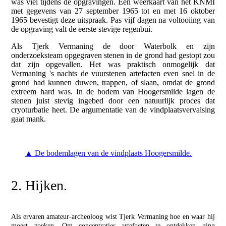
was viel tijdens de opgravingen. Een weerkaart van het KNMI
met gegevens van 27 september 1965 tot en met 16 oktober
1965 bevestigt deze uitspraak. Pas vijf dagen na voltooiing van
de opgraving valt de eerste stevige regenbui.
Als Tjerk Vermaning de door Waterbolk en zijn
onderzoeksteam opgegraven stenen in de grond had gestopt zou
dat zijn opgevallen. Het was praktisch onmogelijk dat
Vermaning 's nachts de vuurstenen artefacten even snel in de
grond had kunnen duwen, trappen, of slaan, omdat de grond
extreem hard was. In de bodem van Hoogersmilde lagen de
stenen juist stevig ingebed door een natuurlijk proces dat
cryoturbatie heet. De argumentatie van de vindplaatsvervalsing
gaat mank.
▲ De bodemlagen van de vindplaats Hoogersmilde.
2. Hijken.
Als ervaren amateur-archeoloog wist Tjerk Vermaning hoe en waar hij
moest zoeken. Om concentraties artefacten te ontdekken ging