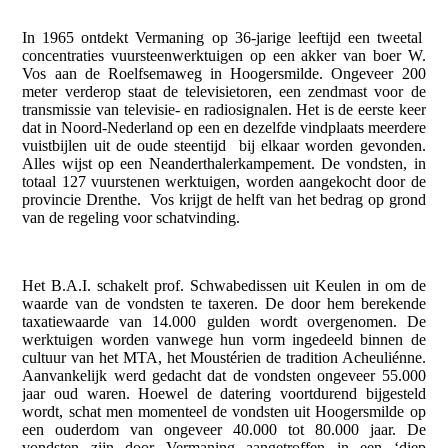
In 1965 ontdekt Vermaning op 36-jarige leeftijd een tweetal
concentraties vuursteenwerktuigen op een akker van boer W.
Vos aan de Roelfsemaweg in Hoogersmilde. Ongeveer 200
meter verderop staat de televisietoren, een zendmast voor de
transmissie van televisie- en radiosignalen. Het is de eerste keer
dat in Noord-Nederland op een en dezelfde vindplaats meerdere
vuistbijlen uit de oude steentijd bij elkaar worden gevonden.
Alles wijst op een Neanderthalerkampement. De vondsten, in
totaal 127 vuurstenen werktuigen, worden aangekocht door de
provincie Drenthe. Vos krijgt de helft van het bedrag op grond
van de regeling voor schatvinding.
Het B.A.I. schakelt prof. Schwabedissen uit Keulen in om de
waarde van de vondsten te taxeren. De door hem berekende
taxatiewaarde van 14.000 gulden wordt overgenomen. De
werktuigen worden vanwege hun vorm ingedeeld binnen de
cultuur van het MTA, het Moustérien de tradition Acheuliénne.
Aanvankelijk werd gedacht dat de vondsten ongeveer 55.000
jaar oud waren. Hoewel de datering voortdurend bijgesteld
wordt, schat men momenteel de vondsten uit Hoogersmilde op
een ouderdom van ongeveer 40.000 tot 80.000 jaar. De
vondsten zijn door Vermaning aangetroffen in een ‘diep