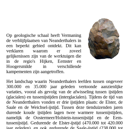
Op geologische schaal heeft Vermaning
de verblijfplaatsen van Neanderthalers in
een beperkt gebied ontdekt. Dit kan
verklaren waarom er zoveel
gelijkenissen zijn van de werktuigen die
in de regio's Hijken, Eemster en
Hoogersmilde in verschillende
kampementen zijn aangetroffen.
Het landschap waarin Neanderthalers leefden tussen ongeveer
300.000 en 35.000 jaar geleden vertoonde aanzienlijke
variaties, vooral als gevolg van de afwisseling tussen ijstijden
(glacialen) en tussenijstijden (interglacialen). Tijdens de tijd van
de Neanderthalers vonden er drie ijstijden plaats: de Elster, de
Saale en de Weichsel-ijstijd. Tussen deze tienduizenden jaren
durende koude ijstijden lagen twee warmere tussenijstijden,
namelijk de Oostermeer/Holstein-tussenijstijd en de Eem-
tussenijstijd. Gedurende de Elster-ijstijd (470.000 tot 420.000
jaar geleden), en ook gedurende de Saale-ijstijd (238.000 tot