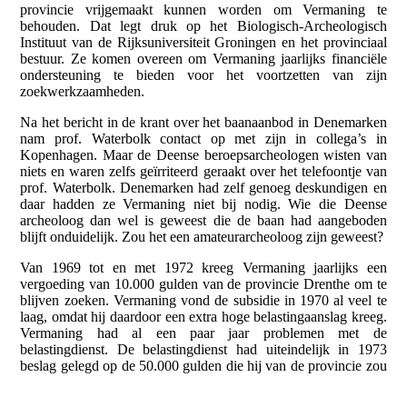
provincie vrijgemaakt kunnen worden om Vermaning te
behouden. Dat legt druk op het Biologisch-Archeologisch
Instituut van de Rijksuniversiteit Groningen en het provinciaal
bestuur. Ze komen overeen om Vermaning jaarlijks financiële
ondersteuning te bieden voor het voortzetten van zijn
zoekwerkzaamheden.
Na het bericht in de krant over het baanaanbod in Denemarken
nam prof. Waterbolk contact op met zijn in collega’s in
Kopenhagen. Maar de Deense beroepsarcheologen wisten van
niets en waren zelfs geïrriteerd geraakt over het telefoontje van
prof. Waterbolk. Denemarken had zelf genoeg deskundigen en
daar hadden ze Vermaning niet bij nodig. Wie die Deense
archeoloog dan wel is geweest die de baan had aangeboden
blijft onduidelijk. Zou het een amateurarcheoloog zijn geweest?
Van 1969 tot en met 1972 kreeg Vermaning jaarlijks een
vergoeding van 10.000 gulden van de provincie Drenthe om te
blijven zoeken. Vermaning vond de subsidie in 1970 al veel te
laag, omdat hij daardoor een extra hoge belastingaanslag kreeg.
Vermaning had al een paar jaar problemen met de
belastingdienst. De belastingdienst had uiteindelijk in 1973
beslag gelegd op de 50.000 gulden die hij van de provincie zou
krijgen voor zijn vondsten. In 1973 kwam er alweer een einde
aan zijn vergoeding, maar de exacte reden voor de beëindiging