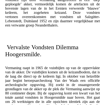
geploegde’ akker, vermoedelijk komen de artefacten uit de
bovenste lagen van de in het Eemien verweerde ‘blauwe’
keileem, het zogeheten keizand. Deze vondsten
vertonen overeenkomsten met vondsten uit Salzgitter-
Lebenstedt, Duitsland 1952 en zijn daarmee vergelijkbaar met
een verwante groep Neanderthalers.
Vervalste Vondsten Dilemma
Hoogersmilde.
Vermaning raapt in 1965 de vuistbijlen op van de oppervlakte
van de akker. De vuistbijlen komen uit de keizandbodem, dat is
de laag die direct op de keileem ligt. In oktober van hetzelfde
jaar begint beroepsarcheoloog Van der Waals een officiële
archeologische opgraving. Hij zoekt in de onaangeroerde
grondlagen van de akker op de plek die Vermaning aanwijst op
80 centimeter diepte. Bij de opgraving komt een kwart van het
totale aantal vondsten in Hoogersmilde naar boven. Het gaat
om 26 werktuigen die in alle opzichten identiek zijn aan de