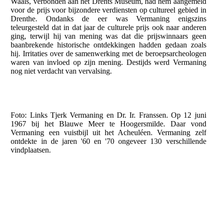
Waals, verbonden aan het Drents Museum, had hem aangemeld
voor de prijs voor bijzondere verdiensten op cultureel gebied in
Drenthe. Ondanks de eer was Vermaning enigszins
teleurgesteld dat in dat jaar de culturele prijs ook naar anderen
ging, terwijl hij van mening was dat die prijswinnaars geen
baanbrekende historische ontdekkingen hadden gedaan zoals
hij. Irritaties over de samenwerking met de beroepsarcheologen
waren van invloed op zijn mening. Destijds werd Vermaning
nog niet verdacht van vervalsing.
Foto: Links Tjerk Vermaning en Dr. Ir. Franssen. Op 12 juni
1967 bij het Blauwe Meer te Hoogersmilde. Daar vond
Vermaning een vuistbijl uit het Acheuléen. Vermaning zelf
ontdekte in de jaren '60 en '70 ongeveer 130 verschillende
vindplaatsen.