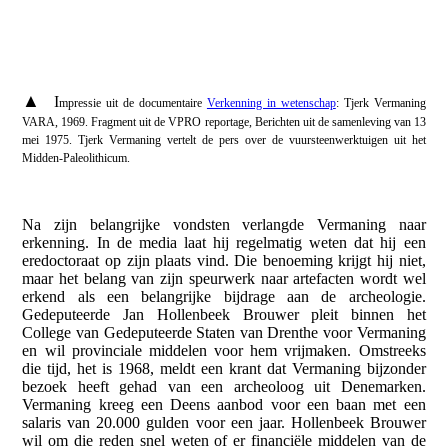
▲
I
mpressie uit de documentaire
Verkenning in wetenschap
: Tjerk Vermaning
VARA, 1969. Fragment uit de VPRO reportage, Berichten uit de samenleving van 13
mei 1975. Tjerk Vermaning vertelt de pers over de vuursteenwerktuigen uit het
Midden-Paleolithicum.
Na zijn belangrijke vondsten verlangde Vermaning naar
erkenning. In de media laat hij regelmatig weten dat hij een
eredoctoraat op zijn plaats vind. Die benoeming krijgt hij niet,
maar het belang van zijn speurwerk naar artefacten wordt wel
erkend als een belangrijke bijdrage aan de archeologie.
Gedeputeerde Jan Hollenbeek Brouwer pleit binnen het
College van Gedeputeerde Staten van Drenthe voor Vermaning
en wil provinciale middelen voor hem vrijmaken. Omstreeks
die tijd, het is 1968, meldt een krant dat Vermaning bijzonder
bezoek heeft gehad van een archeoloog uit Denemarken.
Vermaning kreeg een Deens aanbod voor een baan met een
salaris van 20.000 gulden voor een jaar. Hollenbeek Brouwer
wil om die reden snel weten of er financiële middelen van de