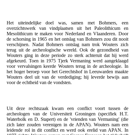
Het uiteindelijke doel was, samen met Bohmers, een
overzichtswerk van vindplaatsen uit het Paleolithicum en
Mesolithicum te maken voor Nederland en Vlaanderen. Door
de schorsing in 1965 en het ontslag van Bohmers zou dit nooit
verschijnen. Nadat Bohmers ontslag nam trok Wouters zich
terug uit de archeologische wereld. Ook de gezondheid van
Wouters ging in deze periode zo sterk achteruit dat hij werd
afgekeurd. Toen in 1975 Tjerk Vermaning werd aangeklaagd
voor vervalsingen keerde Wouters terug in de archeologie. In
het hoger beroep voor het Gerechtshof in Leeuwarden maakte
Wouters deel uit van de verdediging; hij leverde bewijs aan
voor de echtheid van de vondsten.
Uit deze rechtszaak kwam een conflict voort tussen de
archeologen van de Universiteit Groningen (specifiek H.T.
Waterbolk en D. Stapert) en de 'vrienden van Vermaning' (die
zich later zouden verenigen in de APAN). Wouters nam een
leidende rol in dit conflict en werd ook erelid van APAN. In