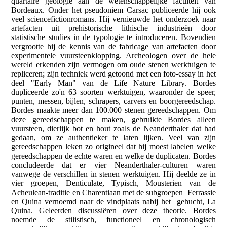
quartaire geologie aan de wetenschappelijke faculteit van
Bordeaux. Onder het pseudoniem Carsac publiceerde hij ook
veel sciencefictionromans. Hij vernieuwde het onderzoek naar
artefacten uit prehistorische lithische industrieën door
statistische studies in de typologie te introduceren. Bovendien
vergrootte hij de kennis van de fabricage van artefacten door
experimentele vuursteenklopping. Archeologen over de hele
wereld erkenden zijn vermogen om oude stenen werktuigen te
repliceren; zijn techniek werd getoond met een foto-essay in het
deel "Early Man" van de Life Nature Library. Bordes
dupliceerde zo'n 63 soorten werktuigen, waaronder de speer,
punten, messen, bijlen, schrapers, carvers en boorgereedschap.
Bordes maakte meer dan 100.000 stenen gereedschappen. Om
deze gereedschappen te maken, gebruikte Bordes alleen
vuursteen, dierlijk bot en hout zoals de Neanderthaler dat had
gedaan, om ze authentieker te laten lijken. Veel van zijn
gereedschappen leken zo origineel dat hij moest labelen welke
gereedschappen de echte waren en welke de duplicaten. Bordes
concludeerde dat er vier Neanderthaler-culturen waren
vanwege de verschillen in stenen werktuigen. Hij deelde ze in
vier groepen, Denticulate, Typisch, Mousterien van de
Acheulean-traditie en Charentiaan met de subgroepen Ferrassie
en Quina vernoemd naar de vindplaats nabij het gehucht, La
Quina. Geleerden discussiëren over deze theorie. Bordes
noemde de stilistisch, functioneel en chronologisch