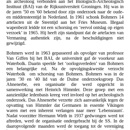
als archeoloog verbonden aan het Biologisch-Archeologisch
Instituut (BAI) van de Rijksuniversiteit Groningen. Hij was in
de jaren '50 en '60 bekend door zijn onderzoek naar de oude-
en middensteentijd in Nederland. In 1961 schonk Bohmers 14
artefacten uit de Steentijd aan het Fries Museum. Illegaal
wapenbezit leidde tot een schorsing en ‘eervol ontslag op eigen
verzoek’ in 1965. Hij heeft zijn standpunt dat de artefacten van
Vermaning authentiek zijn, na de beschuldigingen niet
gewijzigd.
Bohmers werd in 1963 gepasseerd als opvolger van professor
Van Giffen bij het BAI, de universiteit gaf de voorkeur aan
Waterbolk. Daarin speelde het ‘oorlogsverleden’ van Bohmers
een belangrijke rol. Na de opvolgingskwestie verzocht
Waterbolk om schorsing van Bohmers. Bohmers was in de
jaren '30 en '40 lid van de Duitse onderzoeksgroep Das
Ahnenerbe, een organisatie die werd opgericht in
samenwerking met Heinrich Himmler. Deze groep met een
aanzienlijke ledenbasis kreeg veel invloed op het archeologisch
onderzoek. Das Ahnenerbe verzette zich aanvankelijk tegen de
opvatting van Himmler dat Germanen in essentie Vikingen
waren met een inherent verlangen naar meer 'Lebensraum'.
Nadat voorzitter Hermann Wirth in 1937 gedwongen werd tot
aftreden, werd de organisatie ondergebracht bij de SS. In de
daaropvolgende maanden werd de toegang tot de vereniging