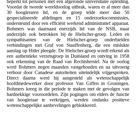
beperkt tot personen met een afgeronde universitaire opleiding.
Voordat de tweede wereldoorlog uitbrak, waren er al meer dan
30 hoogleraren lid, en de groep telde meer dan 50
gespecialiseerde afdelingen en 15 onderzoekscommissies,
ondersteund door een efficiënt werkend administratief apparaat.
Bohmers was daarnaast enerzijds lid van de NSB, maar
anderzijds ook betrokken bij de Hielscher-groep. Leden en
sympathisanten van de Hielscher-groep onderhielden
verbindingen met Graf von Stauffenberg, die een mislukte
aanslag op Hitler pleegde. De Hielscher-groep wordt erkend als
een authentieke verzetsgroep in Duitsland en ontving in 1958
ook erkenning van de Raad van Rechtsherstel. Na de oorlog
werd Bohmers negen maanden vastgehouden en na uitvoerig
verhoor door Canadese autoriteiten uiteindelijk vrijgesproken.
Direct daarna werd hij aangesteld als wetenschappelijk
hoofdmedewerker door professor Van Giffen in Groningen.
Bohmers kreeg in die periode te maken met de gevolgen van
hardnekkige vooroordelen. Zijn pogingen om elders de functie
van hoogleraar te verkrijgen, werden ondanks positieve
wetenschappelijke aanbevelingen geblokkeerd.