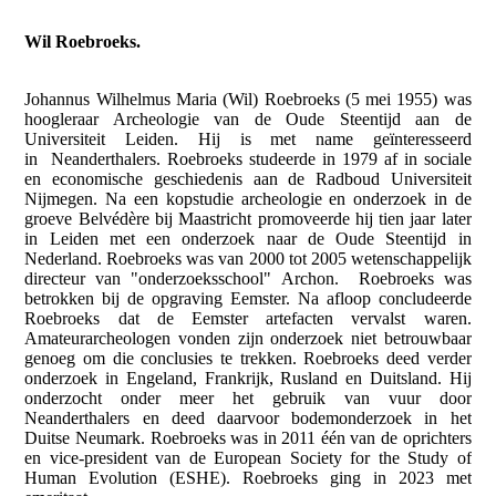
Wil Roebroeks.
Johannus Wilhelmus Maria (Wil) Roebroeks (5 mei 1955) was
hoogleraar Archeologie van de Oude Steentijd aan de
Universiteit Leiden. Hij is met name geïnteresseerd
in Neanderthalers. Roebroeks studeerde in 1979 af in sociale
en economische geschiedenis aan de Radboud Universiteit
Nijmegen. Na een kopstudie archeologie en onderzoek in de
groeve Belvédère bij Maastricht promoveerde hij tien jaar later
in Leiden met een onderzoek naar de Oude Steentijd in
Nederland. Roebroeks was van 2000 tot 2005 wetenschappelijk
directeur van "onderzoeksschool" Archon. Roebroeks was
betrokken bij de opgraving Eemster. Na afloop concludeerde
Roebroeks dat de Eemster artefacten vervalst waren.
Amateurarcheologen vonden zijn onderzoek niet betrouwbaar
genoeg om die conclusies te trekken. Roebroeks deed verder
onderzoek in Engeland, Frankrijk, Rusland en Duitsland. Hij
onderzocht onder meer het gebruik van vuur door
Neanderthalers en deed daarvoor bodemonderzoek in het
Duitse Neumark. Roebroeks was in 2011 één van de oprichters
en vice-president van de European Society for the Study of
Human Evolution (ESHE). Roebroeks ging in 2023 met