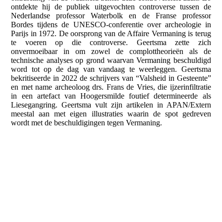
ontdekte hij de publiek uitgevochten controverse tussen de
Nederlandse professor Waterbolk en de Franse professor
Bordes tijdens de UNESCO-conferentie over archeologie in
Parijs in 1972. De oorsprong van de Affaire Vermaning is terug
te voeren op die controverse. Geertsma zette zich
onvermoeibaar in om zowel de complottheorieën als de
technische analyses op grond waarvan Vermaning beschuldigd
word tot op de dag van vandaag te weerleggen. Geertsma
bekritiseerde in 2022 de schrijvers van “Valsheid in Gesteente”
en met name archeoloog drs. Frans de Vries, die ijzerinfiltratie
in een artefact van Hoogersmilde foutief determineerde als
Liesegangring. Geertsma vult zijn artikelen in APAN/Extern
meestal aan met eigen illustraties waarin de spot gedreven
wordt met de beschuldigingen tegen Vermaning.