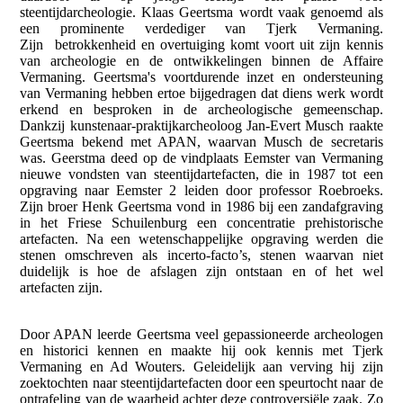
steentijdarcheologie. Klaas Geertsma wordt vaak genoemd als
een prominente verdediger van Tjerk Vermaning.
Zijn betrokkenheid en overtuiging komt voort uit zijn kennis
van archeologie en de ontwikkelingen binnen de Affaire
Vermaning. Geertsma's voortdurende inzet en ondersteuning
van Vermaning hebben ertoe bijgedragen dat diens werk wordt
erkend en besproken in de archeologische gemeenschap.
Dankzij kunstenaar-praktijkarcheoloog Jan-Evert Musch raakte
Geertsma bekend met APAN, waarvan Musch de secretaris
was. Geerstma deed op de vindplaats Eemster van Vermaning
nieuwe vondsten van steentijdartefacten, die in 1987 tot een
opgraving naar Eemster 2 leiden door professor Roebroeks.
Zijn broer Henk Geertsma vond in 1986 bij een zandafgraving
in het Friese Schuilenburg een concentratie prehistorische
artefacten. Na een wetenschappelijke opgraving werden die
stenen omschreven als incerto-facto’s, stenen waarvan niet
duidelijk is hoe de afslagen zijn ontstaan en of het wel
artefacten zijn.
Door APAN leerde Geertsma veel gepassioneerde archeologen
en historici kennen en maakte hij ook kennis met Tjerk
Vermaning en Ad Wouters. Geleidelijk aan verving hij zijn
zoektochten naar steentijdartefacten door een speurtocht naar de
ontrafeling van de waarheid achter deze controversiële zaak. Zo