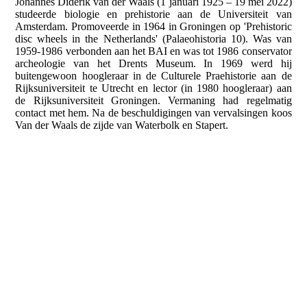
Johannes Diderik van der Waals (1 januari 1925 – 19 mei 2022)
studeerde biologie en prehistorie aan de Universiteit van
Amsterdam. Promoveerde in 1964 in Groningen op 'Prehistoric
disc wheels in the Netherlands' (Palaeohistoria 10). Was van
1959-1986 verbonden aan het BAI en was tot 1986 conservator
archeologie van het Drents Museum. In 1969 werd hij
buitengewoon hoogleraar in de Culturele Praehistorie aan de
Rijksuniversiteit te Utrecht en lector (in 1980 hoogleraar) aan
de Rijksuniversiteit Groningen. Vermaning had regelmatig
contact met hem. Na de beschuldigingen van vervalsingen koos
Van der Waals de zijde van Waterbolk en Stapert.