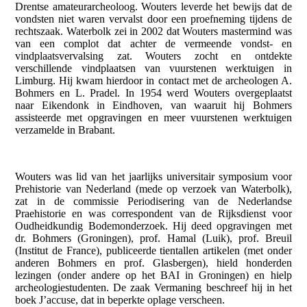
Drentse amateurarcheoloog. Wouters leverde het bewijs dat de
vondsten niet waren vervalst door een proefneming tijdens de
rechtszaak. Waterbolk zei in 2002 dat Wouters mastermind was
van een complot dat achter de vermeende vondst- en
vindplaatsvervalsing zat. Wouters zocht en ontdekte
verschillende vindplaatsen van vuurstenen werktuigen in
Limburg. Hij kwam hierdoor in contact met de archeologen A.
Bohmers en L. Pradel. In 1954 werd Wouters overgeplaatst
naar Eikendonk in Eindhoven, van waaruit hij Bohmers
assisteerde met opgravingen en meer vuurstenen werktuigen
verzamelde in Brabant.
Wouters was lid van het jaarlijks universitair symposium voor
Prehistorie van Nederland (mede op verzoek van Waterbolk),
zat in de commissie Periodisering van de Nederlandse
Praehistorie en was correspondent van de Rijksdienst voor
Oudheidkundig Bodemonderzoek. Hij deed opgravingen met
dr. Bohmers (Groningen), prof. Hamal (Luik), prof. Breuil
(Institut de France), publiceerde tientallen artikelen (met onder
anderen Bohmers en prof. Glasbergen), hield honderden
lezingen (onder andere op het BAI in Groningen) en hielp
archeologiestudenten. De zaak Vermaning beschreef hij in het
boek J’accuse, dat in beperkte oplage verscheen.