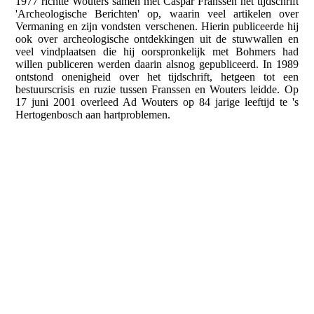
1977 richtte Wouters samen met Caspar Franssen het tijdschrift
'Archeologische Berichten' op, waarin veel artikelen over
Vermaning en zijn vondsten verschenen. Hierin publiceerde hij
ook over archeologische ontdekkingen uit de stuwwallen en
veel vindplaatsen die hij oorspronkelijk met Bohmers had
willen publiceren werden daarin alsnog gepubliceerd. In 1989
ontstond onenigheid over het tijdschrift, hetgeen tot een
bestuurscrisis en ruzie tussen Franssen en Wouters leidde. Op
17 juni 2001 overleed Ad Wouters op 84 jarige leeftijd te 's
Hertogenbosch aan hartproblemen.